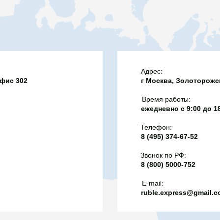
ным залом. Строгий
менили кустовой метод
нок пола Космати
 закладывая несколько
ом гармонирует с
с одной площадки. Они
лепниной, создавая
е внедрили метод
о эклектичный контраст
ния, когда в
а, средневековой
под давлением
Адрес:
ости Нового
офис 302
г Москва, Золоторожск
ая вода, вытесняющая
а-Кастеллана (итал.
од.
aria Maggiore), Лацио,
Время работы:
ежедневно с 9:00 до 1
Телефон:
8 (495) 374-67-52
Звонок по РФ:
8 (800) 5000-752
E-mail:
ruble.express@gmail.