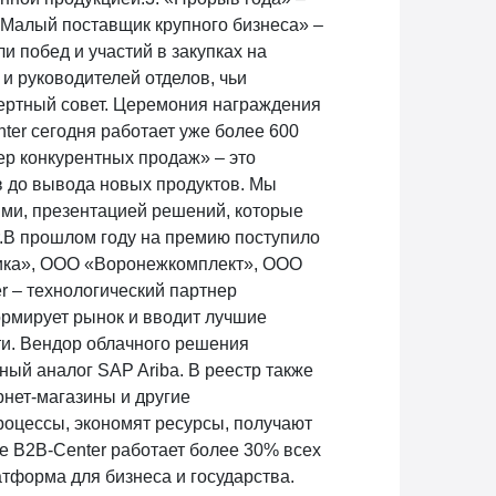
 «Малый поставщик крупного бизнеса» –
и побед и участий в закупках на
 руководителей отделов, чьи
ертный совет. Церемония награждения
er сегодня работает уже более 600
дер конкурентных продаж» – это
в до вывода новых продуктов. Мы
ями, презентацией решений, которые
r.В прошлом году на премию поступило
тика», ООО «Воронежкомплект», ООО
– технологический партнер
ормирует рынок и вводит лучшие
ти. Вендор облачного решения
ный аналог SAP Ariba. В реестр также
нет-магазины и другие
оцессы, экономят ресурсы, получают
е B2B-Center работает более 30% всех
атформа для бизнеса и государства.