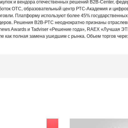
купок и вендора отечественных решений B2B-Center, фед
оток OTC, образовательный центр РТС-Академия и цифров
орговли. Платформу используют более 45% государственных
идеров. Решения В2В-РТС неоднократно признаны отрасл
news Awards и Tadviser «Решение года», RAEX «Лучшая ЭТ
сле как полная замена ушедшим с рынка. Объем торгов чере
Видео о гос