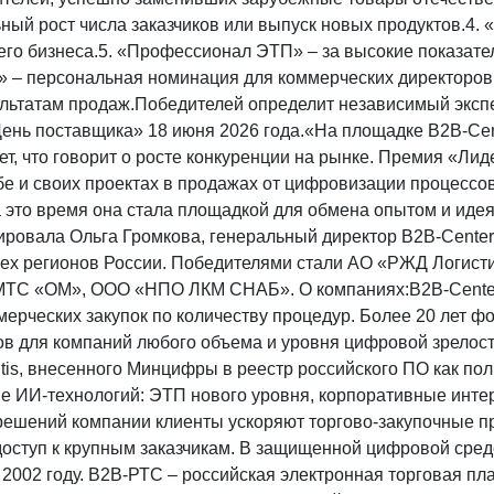
ный рост числа заказчиков или выпуск новых продуктов.4.
его бизнеса.5. «Профессионал ЭТП» – за высокие показател
– персональная номинация для коммерческих директоров и
ультатам продаж.Победителей определит независимый эксп
ень поставщика» 18 июня 2026 года.«На площадке B2B-Cent
ет, что говорит о росте конкуренции на рынке. Премия «Ли
бе и своих проектах в продажах от цифровизации процессо
а это время она стала площадкой для обмена опытом и иде
ировала Ольга Громкова, генеральный директор B2B-Cente
всех регионов России. Победителями стали АО «РЖД Логис
ТС «ОМ», ООО «НПО ЛКМ СНАБ». О компаниях:B2B-Center 
мерческих закупок по количеству процедур. Более 20 лет ф
ов для компаний любого объема и уровня цифровой зрелос
tis, внесенного Минцифры в реестр российского ПО как пол
е ИИ-технологий: ЭТП нового уровня, корпоративные интер
ешений компании клиенты ускоряют торгово-закупочные пр
оступ к крупным заказчикам. В защищенной цифровой сред
2002 году. B2B-РТС – российская электронная торговая пл