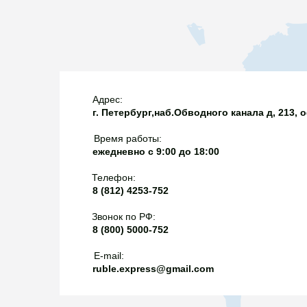
нефа одним простор
первыми в мире при
геометрический рису
турбинного бурения,
удивительным образ
наклонных скважин 
объемной барочной 
же первыми в стран
уникальный для Лаци
импульсного заводне
античного материал
нефтеносный пласт 
Адрес:
мистики и театральн
г. Петербург,наб.Обводного канала д, 213, 
закачивается обычн
времени.Собор Чивит
нефть из горных пор
Cattedrale di Santa M
Время работы:
Италия
ежедневно с 9:00 до 18:00
Телефон:
8 (812) 4253-752
Звонок по РФ:
8 (800) 5000-752
E-mail:
ruble.express@gmail.com