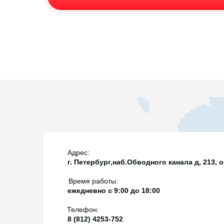
государственный фи
Михаил Ююкин был 
регулирования цен, 
орденом Ленина. Ра
сдерживания стоимос
Морковкина отметил
В
внутреннем рынке. 
Знамени.
от резких скачков це
нефтяным компаниям
если продавать топл
выгоднее за рубежо
Адрес:
г. Петербург,наб.Обводного канала д, 213, 
Время работы:
ежедневно с 9:00 до 18:00
Телефон:
8 (812) 4253-752