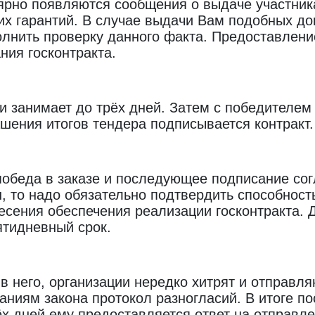
лярно появляются сообщения о выдаче участник
х гарантий. В случае выдачи Вам подобных док
лнить проверку данного факта. Предоставление
ния госконтракта.
и занимает до трёх дней. Затем с победителем 
ашения итогов тендера подписывается контракт.
обеда в заказе и последующее подписание сог
, то надо обязательно подтвердить способност
есения обеспечения реализации госконтракта.
ятидневный срок.
в него, организации нередко хитрят и отправля
ниям закона протокол разногласий. В итоге по
ёх дней ему предоставляется ответ на отправл