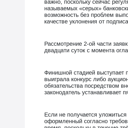
важно, поскольку сейчас регу
называемых «серых» банковски
возможность без проблем выпо
качестве уклонения от подписа
Рассмотрение 2-ой части заявк
двадцати суток с момента огл
Финишной стадией выступает п
выиграла конкурс либо аукцион
обязательства посредством вн
законодатель устанавливает п
Если не получается уложиться 
оформленный согласно требова
время, поскольку в течение тр