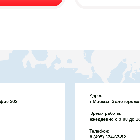
нансовый механизм
посмертно награжден
созданный для
збойникова и
ти бензина и дизеля на
и орденами Красного
ернем 10% от счета в бан
Он защищает водителей
н, компенсируя
 убытки из бюджета,
иво внутри страны
м
Адрес:
офис 302
г Москва, Золоторожск
Время работы:
ежедневно с 9:00 до 1
Телефон:
8 (495) 374-67-52