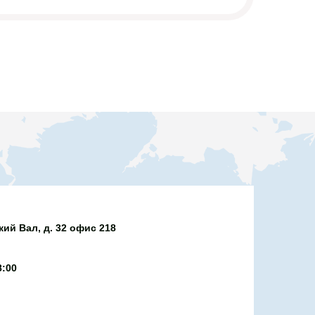
к!
ий Вал, д. 32 офис 218
8:00