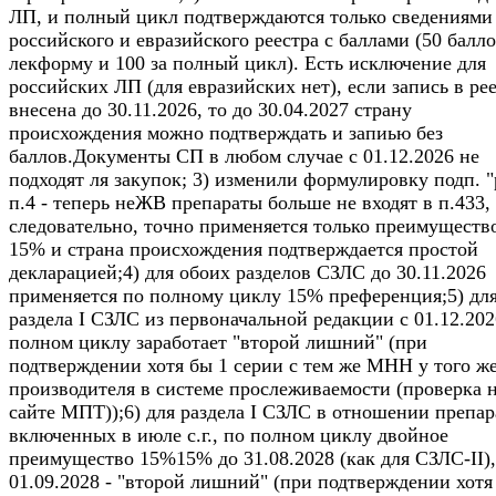
ЛП, и полный цикл подтверждаются только сведениями
российского и евразийского реестра с баллами (50 балло
лекформу и 100 за полный цикл). Есть исключение для
российских ЛП (для евразийских нет), если запись в ре
внесена до 30.11.2026, то до 30.04.2027 страну
происхождения можно подтверждать и запиью без
баллов.Документы СП в любом случае с 01.12.2026 не
подходят ля закупок; 3) изменили формулировку подп. "
п.4 - теперь неЖВ препараты больше не входят в п.433,
следовательно, точно применяется только преимуществ
15% и страна происхождения подтверждается простой
декларацией;4) для обоих разделов СЗЛС до 30.11.2026
применяется по полному циклу 15% преференция;5) дл
раздела I СЗЛС из первоначальной редакции с 01.12.202
полном циклу заработает "второй лишний" (при
подтверждении хотя бы 1 серии с тем же МНН у того ж
производителя в системе прослеживаемости (проверка 
сайте МПТ));6) для раздела I СЗЛС в отношении препар
включенных в июле с.г., по полном циклу двойное
преимущество 15%15% до 31.08.2028 (как для СЗЛС-II),
01.09.2028 - "второй лишний" (при подтверждении хотя