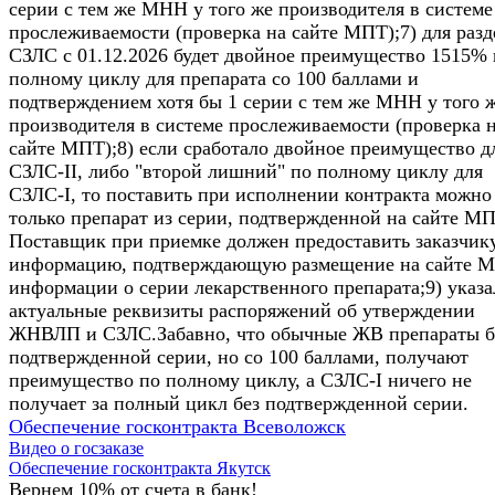
серии с тем же МНН у того же производителя в системе
прослеживаемости (проверка на сайте МПТ);7) для разде
СЗЛС c 01.12.2026 будет двойное преимущество 1515% 
полному циклу для препарата со 100 баллами и
подтверждением хотя бы 1 серии с тем же МНН у того 
производителя в системе прослеживаемости (проверка 
сайте МПТ);8) если сработало двойное преимущество д
СЗЛС-II, либо "второй лишний" по полному циклу для
СЗЛС-I, то поставить при исполнении контракта можно
только препарат из серии, подтвержденной на сайте МП
Поставщик при приемке должен предоставить заказчик
информацию, подтверждающую размещение на сайте 
информации о серии лекарственного препарата;9) указ
актуальные реквизиты распоряжений об утверждении
ЖНВЛП и СЗЛС.Забавно, что обычные ЖВ препараты б
подтвержденной серии, но со 100 баллами, получают
преимущество по полному циклу, а СЗЛС-I ничего не
получает за полный цикл без подтвержденной серии.
Обеспечение госконтракта Всеволожск
Видео о госзаказе
Обеспечение госконтракта Якутск
Вернем 10% от счета в банк!