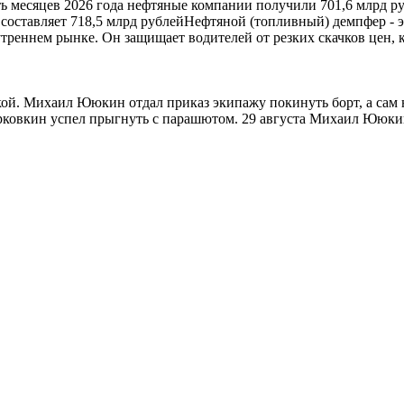
ть месяцев 2026 года нефтяные компании получили 701,6 млрд ру
 составляет 718,5 млрд рублейНефтяной (топливный) демпфер -
утреннем рынке. Он защищает водителей от резких скачков цен,
ой. Михаил Ююкин отдал приказ экипажу покинуть борт, а сам 
рковкин успел прыгнуть с парашютом. 29 августа Михаил Ююки