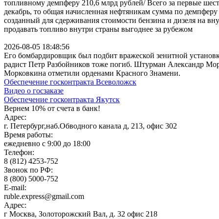
топливному демпферу 210,6 млрд рублей/ Всего за первые шес
декабрь, то общая начисленная нефтяникам сумма по демпферу
созданный для сдерживания стоимости бензина и дизеля на вн
продавать топливо внутри страны выгоднее за рубежом
2026-08-05 18:48:56
Его бомбардировщик был подбит вражеской зенитной установк
радист Петр Разбойников тоже погиб. Штурман Александр Мо
Морковкина отметили орденами Красного Знамени.
Обеспечение госконтракта Всеволожск
Видео о госзаказе
Обеспечение госконтракта Якутск
Вернем 10% от счета в банк!
Адрес:
г. Петербург,наб.Обводного канала д, 213, офис 302
Время работы:
ежедневно с 9:00 до 18:00
Телефон:
8 (812) 4253-752
Звонок по РФ:
8 (800) 5000-752
E-mail:
ruble.express@gmail.com
Адрес:
г Москва, Золоторожский Вал, д. 32 офис 218