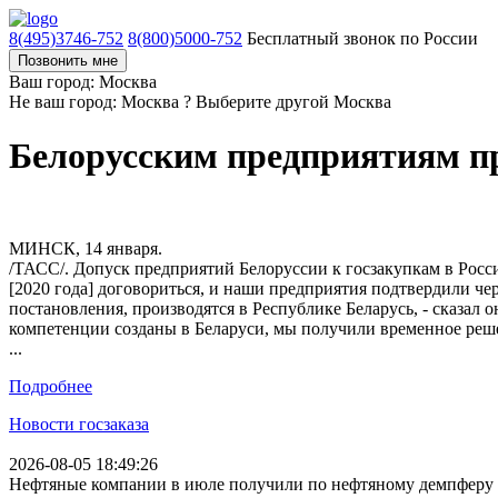
8(495)3746-752
8(800)5000-752
Бесплатный звонок по России
Позвонить мне
Ваш город: Москва
Не ваш город: Москва ?
Выберите другой
Москва
Белорусским предприятиям пр
МИНСК, 14 января.
/ТАСС/. Допуск предприятий Белоруссии к госзакупкам в Рос
[2020 года] договориться, и наши предприятия подтвердили че
постановления, производятся в Республике Беларусь, - сказал о
компетенции созданы в Беларуси, мы получили временное решен
...
Подробнее
Новости госзаказа
2026-08-05 18:49:26
Нефтяные компании в июле получили по нефтяному демпферу 