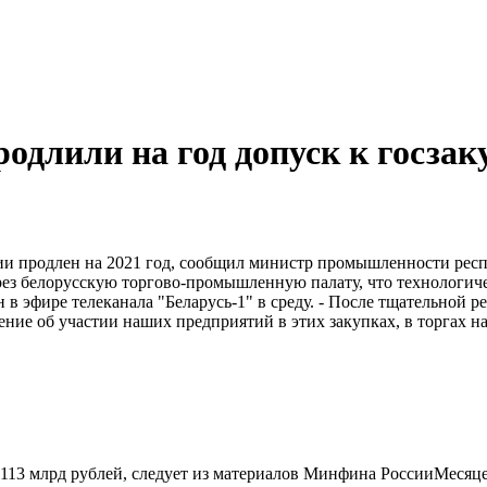
одлили на год допуск к госзак
сии продлен на 2021 год, сообщил министр промышленности рес
рез белорусскую торгово-промышленную палату, что технологиче
н в эфире телеканала "Беларусь-1" в среду. - После тщательной 
ие об участии наших предприятий в этих закупках, в торгах на 
113 млрд рублей, следует из материалов Минфина РоссииМесяц