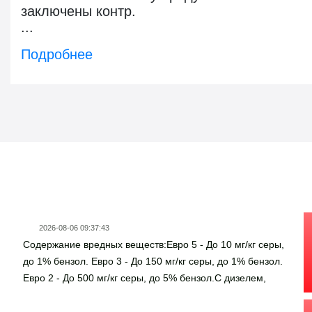
заключены контр.
...
Подробнее
Новости госзаказа
2026-08-06 09:37:43
Содержание вредных веществ:Евро 5 - До 10 мг/кг серы,
до 1% бензол. Евро 3 - До 150 мг/кг серы, до 1% бензол.
Евро 2 - До 500 мг/кг серы, до 5% бензол.С дизелем,
ситуация примерно та же. Топливо класса Евро-3 может
подойти старым авто, выпущенным 15-20 лет назад,