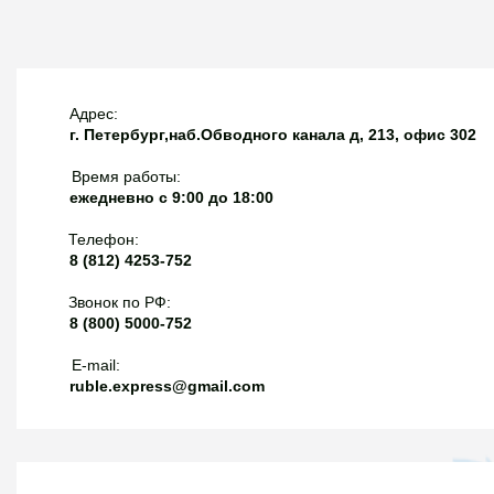
для раздела II СЗЛС c 01.12.2026 будет двойное
преимущество 1515% по полному циклу для препарата
со 100 баллами и подтверждением хотя бы 1 серии с
тем же МНН у того же производителя в системе
Адрес:
прослеживаемости (проверка на сайте МПТ);8) если
г. Петербург,наб.Обводного канала д, 213, офис 302
сработало двойное преимущество для СЗЛС-II, либо
Время работы:
"второй лишний" по полному циклу для СЗЛС-I, то
ежедневно с 9:00 до 18:00
поставить при исполнении контракта можно только
препарат из серии, подтвержденной на сайте МПТ.
Телефон:
Поставщик при приемке должен предоставить заказчику
8 (812) 4253-752
информацию, подтверждающую размещение на сайте
Звонок по РФ:
МПТ информации о серии лекарственного препарата;9)
8 (800) 5000-752
указали актуальные реквизиты распоряжений об
утверждении ЖНВЛП и СЗЛС.Забавно, что обычные ЖВ
E-mail:
ruble.express@gmail.com
препараты без подтвержденной серии, но со 100
баллами, получают преимущество по полному циклу, а
СЗЛС-I ничего не получает за полный цикл без
подтвержденной серии.