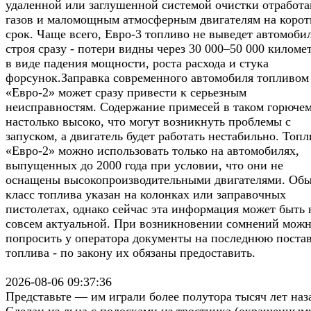
удаленной или заглушенной системой очистки отработ
газов и маломощным атмосферным двигателям на коро
срок. Чаще всего, Евро-3 топливо не выведет автомобил
строя сразу - потери видны через 30 000–50 000 киломе
в виде падения мощности, роста расхода и стука
форсунок.Заправка современного автомобиля топливом
«Евро-2» может сразу привести к серьезным
неисправностям. Содержание примесей в таком горюче
настолько высоко, что могут возникнуть проблемы с
запуском, а двигатель будет работать нестабильно. Топ
«Евро-2» можно использовать только на автомобилях,
выпущенных до 2000 года при условии, что они не
оснащены высокопроизводительными двигателями. Об
класс топлива указан на колонках или заправочных
пистолетах, однако сейчас эта информация может быть 
совсем актуальной. При возникновении сомнений мож
попросить у оператора документы на последнюю поста
топлива - по закону их обязаны предоставить.
2026-08-06 09:37:36
Представьте — им играли более полутора тысяч лет наз
Сделан из льна с полосками из тростника (окрашенным