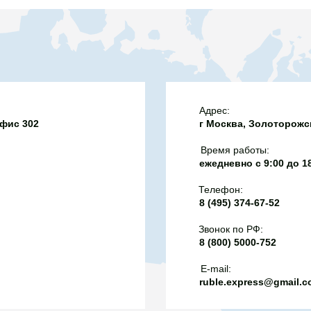
о могут возникнуть
, а двигатель будет
о. Топливо «Евро-2»
только на автомобилях,
года при условии, что
сокопроизводительными
 класс топлива указан
Адрес:
офис 302
г Москва, Золоторожск
равочных пистолетах,
информация может быть
Время работы:
й. При возникновении
ежедневно с 9:00 до 1
росить у оператора
Телефон:
нюю поставку топлива -
8 (495) 374-67-52
ы предоставить.
Звонок по РФ:
8 (800) 5000-752
E-mail:
ruble.express@gmail.