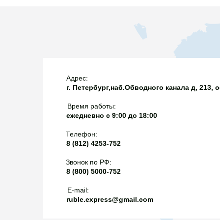
настолько высоко, чт
проблемы с запуском
работать нестабильн
можно использовать 
выпущенных до 2000 
они не оснащены вы
двигателями. Обычно
Адрес:
г. Петербург,наб.Обводного канала д, 213, 
на колонках или зап
однако сейчас эта 
Время работы:
не совсем актуально
ежедневно с 9:00 до 18:00
сомнений можно поп
Телефон:
документы на послед
8 (812) 4253-752
по закону их обязан
Звонок по РФ:
8 (800) 5000-752
E-mail:
ruble.express@gmail.com