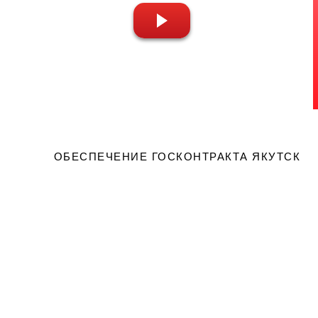
театральности Нового времени.Собор Чивита-
Кастеллана (итал. Cattedrale di Santa Maria Maggiore),
Лацио, Италия
ОБЕСПЕЧЕНИЕ ГОСКОНТРАКТА ЯКУТСК
Вернем 10% от счета 
банк!