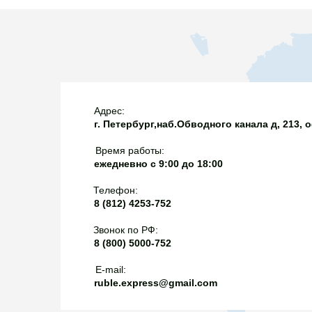
полный цикл подтве
сведениями из росси
реестра с баллами (
и 100 за полный цик
российских ЛП (для 
запись в реестр внес
Адрес:
30.04.2027 страну 
г. Петербург,наб.Обводного канала д, 213, 
подтверждать и запи
баллов.Документы С
Время работы:
01.12.2026 не подход
ежедневно с 9:00 до 18:00
изменили формулиров
Телефон:
теперь неЖВ препар
8 (812) 4253-752
п.433, следовательн
только преимуществ
Звонок по РФ:
8 (800) 5000-752
происхождения подт
декларацией;4) для
E-mail:
30.11.2026 применяе
ruble.express@gmail.com
15% преференция;5)