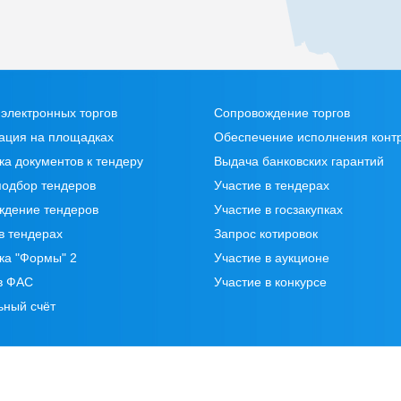
кции с 01.12.2026 по
тает "второй лишний"
хотя бы 1 серии с тем
оизводителя в системе
проверка на сайте
а I СЗЛС в отношении
электронных торгов
Сопровождение торгов
ых в июле с.г., по
ация на площадках
Обеспечение исполнения конт
ое преимущество
ка документов к тендеру
Выдача банковских гарантий
 (как для СЗЛС-II), а с
подбор тендеров
Участие в тендерах
 лишний" (при
ждение тендеров
Участие в госзакупках
бы 1 серии с тем же
в тендерах
Запрос котировок
водителя в системе
проверка на сайте
ка "Формы" 2
Участие в аукционе
 II СЗЛС c 01.12.2026
в ФАС
Участие в конкурсе
мущество 1515% по
ьный счёт
репарата со 100
дением хотя бы 1 серии
 же производителя в
емости (проверка на