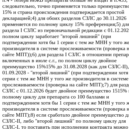
следовательно, точно применяется только преимуществ
15% и страна происхождения подтверждается простой
декларацией;4) для обоих разделов СЗЛС до 30.11.2026
применяется по полному циклу 15% преференция;5) дл
раздела I СЗЛС из первоначальной редакции с 01.12.202
полном циклу заработает "второй лишний" (при
подтверждении хотя бы 1 серии с тем же МНН у того ж
производителя в системе прослеживаемости (проверка 
сайте МПТ));6) для раздела I СЗЛС в отношении препар
включенных в июле с.г., по полном циклу двойное
преимущество 15%15% до 31.08.2028 (как для СЗЛС-II),
01.09.2028 - "второй лишний" (при подтверждении хотя
серии с тем же МНН у того же производителя в системе
прослеживаемости (проверка на сайте МПТ);7) для разде
СЗЛС c 01.12.2026 будет двойное преимущество 1515% 
полному циклу для препарата со 100 баллами и
подтверждением хотя бы 1 серии с тем же МНН у того 
производителя в системе прослеживаемости (проверка 
сайте МПТ);8) если сработало двойное преимущество д
СЗЛС-II, либо "второй лишний" по полному циклу для
СЗЛС-I, то поставить при исполнении контракта можно