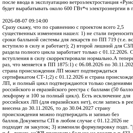
после ввода в эксплуатацию ветроэлектростанция «Руи
будет вырабатывать около 600 ГВт*ч электроэнергии в 
2026-08-07 09:14:00
Сразу скажу, что по сравнению с проектом всего 2,5
существенных изменения нашел: 1) не стали переносит
сроки балльной системы для лекарств по ПП 719 (т.е. в
вступило в силу и работает); 2) второй лишний для СЗ
раздела полного цикла заработает только с 01.12.2026. 
вступления в силу скорректировали нормально.А тепер
раз, что меняется в ПП 1875:1) с 06.08.2026 по 30.11.20
страна происхождения ЛП может подтверждаться
сертификатом СТ-1;2) с 01.12.2026 и страна происхожд
ЛП, и полный цикл подтверждаются только сведениями
российского и евразийского реестра с баллами (50 балло
лекформу и 100 за полный цикл). Есть исключение для
российских ЛП (для евразийских нет), если запись в ре
внесена до 30.11.2026, то до 30.04.2027 страну
происхождения можно подтверждать и запиью без
баллов.Документы СП в любом случае с 01.12.2026 не
подходят ля закупок; 3) изменили формулировку подп. "
п.4 - теперь неЖВ препараты больше не входят в п.433,