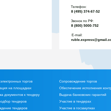
Телефон:
8 (495) 374-67-52
Звонок по РФ:
8 (800) 5000-752
E-mail:
ruble.express@gmail.
электронных торгов
Сопровождение торгов
ация на площадках
Обеспечение исполнения конт
ка документов к тендеру
Выдача банковских гарантий
подбор тендеров
Участие в тендерах
ждение тендеров
Участие в госзакупках