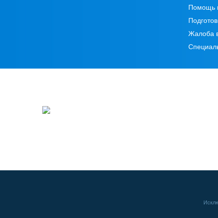
Помощь 
Подготов
Жалоба 
Специал
Исклю