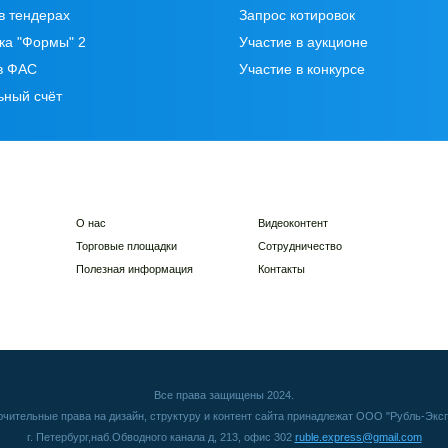
в тендерах
Запрос котировок
ка "Формы" 2
Участие в аукционе
в ФАС
Участие в конкурсе
ьный счёт
О нас
Видеоконтент
Торговые площадки
Сотрудничество
Полезная информация
Контакты
Все права защищены 2024.
чительные права на дизайн, структуру и контент сайта принадлежат ООО "Рубль-Экс
г. Петербург,наб.Обводного канала д, 213, офис 302
ruble.express@gmail.com