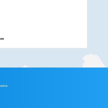
com
ракта