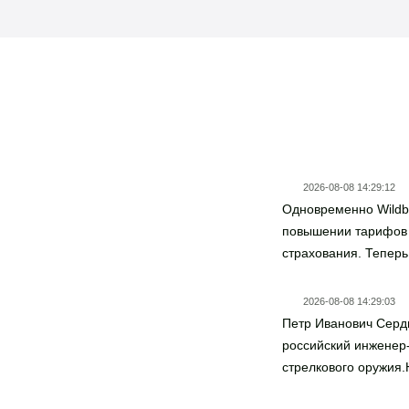
Новости госзаказа
2026-08-08 14:29:12
Одновременно Wildb
повышении тарифов
страхования. Теперь
5,6% стоимости това
категории (против пр
2026-08-08 14:29:03
условия страхования
Петр Иванович Сердю
что они покрывают т
российский инженер-
складах, это значит, 
стрелкового оружия
таких товаров не яв
известность Петру И
случаем, констатиру