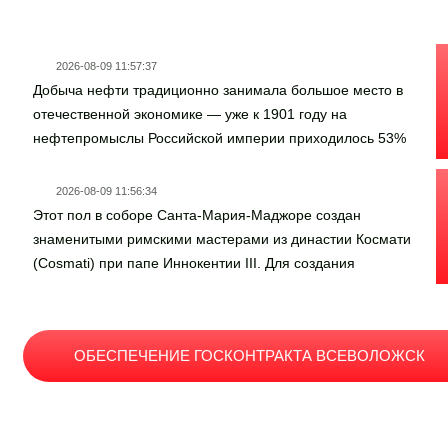
2026-08-09 11:57:37
Добыча нефти традиционно занимала большое место в
отечественной экономике — уже к 1901 году на
нефтепромыслы Российской империи приходилось 53%
мировой добычи. Однако со временем легкодоступные
запасы исчерпывались и к середине ХХ века учёные
2026-08-09 11:56:34
заинтересовались древней девонской нефтью,
Этот пол в соборе Санта-Мария-Маджоре создан
залегающей на глубинах порядка километра.Первый
знаменитыми римскими мастерами из династии Космати
фонтан девонской нефти забил летом 1944 года в
(Cosmati) при папе Иннокентии III. Для создания
Самарской Луке. А спустя год дали промышленный
долговечного и роскошного геометрического узора
объём скважины Северокамского месторождения.
мастера использовали технику сполиации — вторичную
Вопрос о целесообразности добычи был решён
переработку античных римских строительных
практически, обеспечив страну углеводородами в
ОБЕСПЕЧЕНИЕ ГОСКОНТРАКТА ВСЕВОЛОЖСК
материалов (цветного мрамора и порфира из
тяжёлое время послевоенного восстановления.Геологи
разрушенных античных храмов и руин).В XVIII веке (ок.
Северокамского месторождения известны и другими
1740 г.) архитектор Гаэтано Фабрици перестроил
Видео о госзаказе
научными победами — именно они первыми в мире
интерьер собора в пышном стиле барокко, заменив три