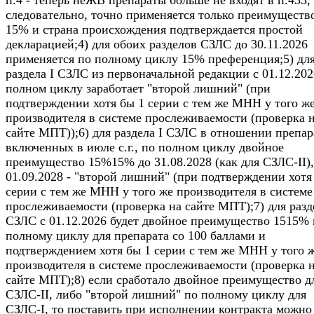
следовательно, точно применяется только преимуществ
15% и страна происхождения подтверждается простой
декларацией;4) для обоих разделов СЗЛС до 30.11.2026
применяется по полному циклу 15% преференция;5) дл
раздела I СЗЛС из первоначальной редакции с 01.12.202
полном циклу заработает "второй лишний" (при
подтверждении хотя бы 1 серии с тем же МНН у того ж
производителя в системе прослеживаемости (проверка 
сайте МПТ));6) для раздела I СЗЛС в отношении препар
включенных в июле с.г., по полном циклу двойное
преимущество 15%15% до 31.08.2028 (как для СЗЛС-II),
01.09.2028 - "второй лишний" (при подтверждении хотя
серии с тем же МНН у того же производителя в системе
прослеживаемости (проверка на сайте МПТ);7) для разде
СЗЛС c 01.12.2026 будет двойное преимущество 1515% 
полному циклу для препарата со 100 баллами и
подтверждением хотя бы 1 серии с тем же МНН у того 
производителя в системе прослеживаемости (проверка 
сайте МПТ);8) если сработало двойное преимущество д
СЗЛС-II, либо "второй лишний" по полному циклу для
СЗЛС-I, то поставить при исполнении контракта можно