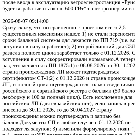
после ввода в эксплуатацию ветроэлектростанция «Руи
будет вырабатывать около 600 ГВт*ч электроэнергии в 
2026-08-07 09:14:00
Сразу скажу, что по сравнению с проектом всего 2,5
существенных изменения нашел: 1) не стали переносит
сроки балльной системы для лекарств по ПП 719 (т.е. в
вступило в силу и работает); 2) второй лишний для СЗ
раздела полного цикла заработает только с 01.12.2026. 
вступления в силу скорректировали нормально.А тепер
раз, что меняется в ПП 1875:1) с 06.08.2026 по 30.11.20
страна происхождения ЛП может подтверждаться
сертификатом СТ-1;2) с 01.12.2026 и страна происхожд
ЛП, и полный цикл подтверждаются только сведениями
российского и евразийского реестра с баллами (50 балло
лекформу и 100 за полный цикл). Есть исключение для
российских ЛП (для евразийских нет), если запись в ре
внесена до 30.11.2026, то до 30.04.2027 страну
происхождения можно подтверждать и запиью без
баллов.Документы СП в любом случае с 01.12.2026 не
подходят ля закупок; 3) изменили формулировку подп. "
п.4 - теперь неЖВ препараты больше не входят в п.433,