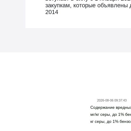
закупкам, которые объявлены 
2014
Новости госзаказа
2026-08-06 09:37:43
Содержание вредных
мг/кг серы, до 1% бе
кг серы, до 1% бензол
серы, до 5% бензол.