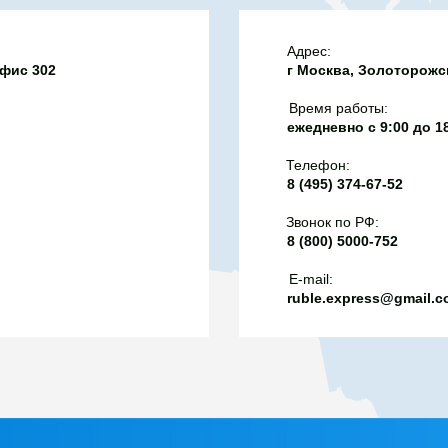
сокопроизводительными
 класс топлива указан
Адрес:
офис 302
г Москва, Золоторожск
равочных пистолетах,
информация может быть
Время работы:
й. При возникновении
ежедневно с 9:00 до 1
росить у оператора
Телефон:
нюю поставку топлива -
8 (495) 374-67-52
ы предоставить.
Звонок по РФ:
8 (800) 5000-752
E-mail:
ruble.express@gmail.