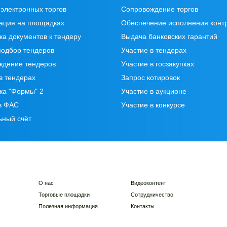
электронных торгов
Сопровождение торгов
ация на площадках
Обеспечение исполнения конт
ка документов к тендеру
Выдача банковских гарантий
подбор тендеров
Участие в тендерах
ждение тендеров
Участие в госзакупках
в тендерах
Запрос котировок
ка "Формы" 2
Участие в аукционе
в ФАС
Участие в конкурсе
ьный счёт
О нас
Видеоконтент
Торговые площадки
Сотрудничество
Полезная информация
Контакты