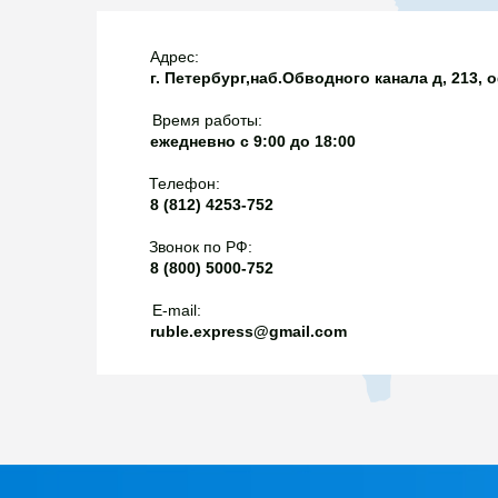
они не оснащены вы
двигателями. Обычно
Адрес:
г. Петербург,наб.Обводного канала д, 213, 
на колонках или зап
однако сейчас эта 
Время работы:
не совсем актуально
ежедневно с 9:00 до 18:00
сомнений можно поп
Телефон:
документы на послед
8 (812) 4253-752
по закону их обязан
Звонок по РФ:
8 (800) 5000-752
E-mail:
ruble.express@gmail.com