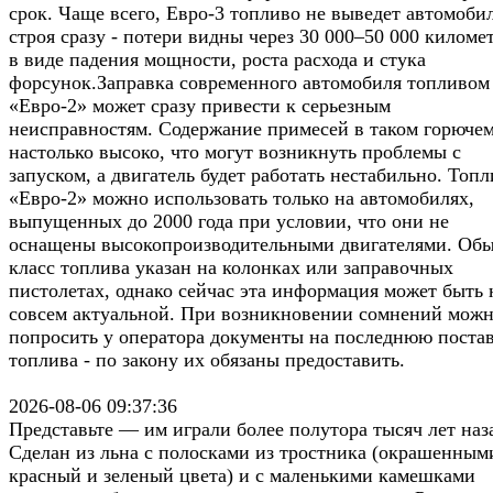
срок. Чаще всего, Евро-3 топливо не выведет автомобил
строя сразу - потери видны через 30 000–50 000 киломе
в виде падения мощности, роста расхода и стука
форсунок.Заправка современного автомобиля топливом
«Евро-2» может сразу привести к серьезным
неисправностям. Содержание примесей в таком горюче
настолько высоко, что могут возникнуть проблемы с
запуском, а двигатель будет работать нестабильно. Топ
«Евро-2» можно использовать только на автомобилях,
выпущенных до 2000 года при условии, что они не
оснащены высокопроизводительными двигателями. Об
класс топлива указан на колонках или заправочных
пистолетах, однако сейчас эта информация может быть 
совсем актуальной. При возникновении сомнений мож
попросить у оператора документы на последнюю поста
топлива - по закону их обязаны предоставить.
2026-08-06 09:37:36
Представьте — им играли более полутора тысяч лет наз
Сделан из льна с полосками из тростника (окрашенным
красный и зеленый цвета) и с маленькими камешками