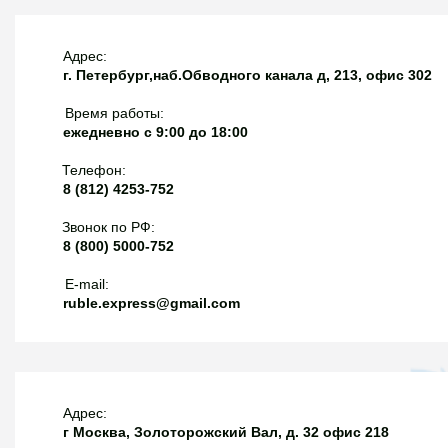
со 100 баллами и подтверждением хотя бы 1 серии с
тем же МНН у того же производителя в системе
Адрес:
прослеживаемости (проверка на сайте МПТ);8) если
г. Петербург,наб.Обводного канала д, 213, офис 302
сработало двойное преимущество для СЗЛС-II, либо
Время работы:
"второй лишний" по полному циклу для СЗЛС-I, то
ежедневно с 9:00 до 18:00
поставить при исполнении контракта можно только
препарат из серии, подтвержденной на сайте МПТ.
Телефон:
Поставщик при приемке должен предоставить заказчику
8 (812) 4253-752
информацию, подтверждающую размещение на сайте
Звонок по РФ:
МПТ информации о серии лекарственного препарата;9)
8 (800) 5000-752
указали актуальные реквизиты распоряжений об
утверждении ЖНВЛП и СЗЛС.Забавно, что обычные ЖВ
E-mail:
ruble.express@gmail.com
препараты без подтвержденной серии, но со 100
баллами, получают преимущество по полному циклу, а
СЗЛС-I ничего не получает за полный цикл без
подтвержденной серии.
Адрес:
г Москва, Золоторожский Вал, д. 32 офис 218