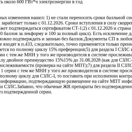
ь около 600 ГВт*ч электроэнергии в год
ных изменения нашел: 1) не стали переносить сроки балльной сис
 заработает только с 01.12.2026. Cроки вступления в силу скорр
может подтверждаться сертификатом СТ-1;2) с 01.12.2026 и стра
50 баллов за лекформу и 100 за полный цикл). Есть исключение дл
 можно подтверждать и запиью без баллов.Документы СП в любом 
е входят в п.433, следовательно, точно применяется только пр
яется по полному циклу 15% преференция;5) для раздела I СЗЛС 
ии с тем же МНН у того же производителя в системе прослеживае
лу двойное преимущество 15%15% до 31.08.2028 (как для СЗЛС-II
рослеживаемости (проверка на сайте МПТ);7) для раздела II СЗЛ
 1 серии с тем же МНН у того же производителя в системе просл
полному циклу для СЗЛС-I, то поставить при исполнении контра
 информацию, подтверждающую размещение на сайте МПТ информ
 СЗЛС.Забавно, что обычные ЖВ препараты без подтвержденной
ез подтвержденной серии.