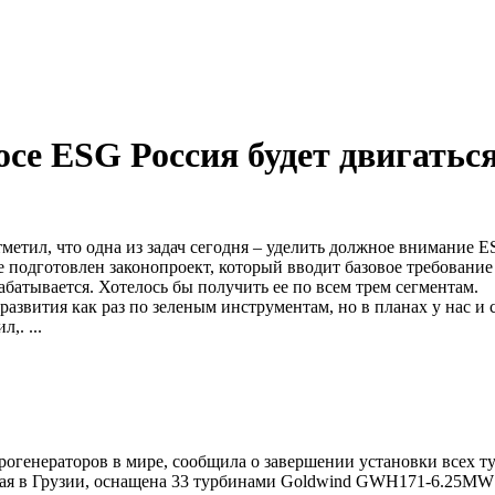
се ESG Россия будет двигаться
етил, что одна из задач сегодня – уделить должное внимание E
же подготовлен законопроект, который вводит базовое требова
рабатывается. Хотелось бы получить ее по всем трем сегментам.
звития как раз по зеленым инструментам, но в планах у нас и 
,. ...
огенераторов в мире, сообщила о завершении установки всех т
ая в Грузии, оснащена 33 турбинами Goldwind GWH171-6.25MW 