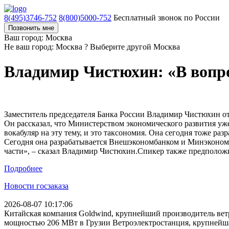
8(495)3746-752
8(800)5000-752
Бесплатный звонок по России
Позвонить мне
Ваш город: Москва
Не ваш город: Москва ?
Выберите другой
Москва
Владимир Чистюхин: «В вопро
Заместитель председателя Банка России Владимир Чистюхин отм
Он рассказал, что Министерством экономического развития у
вокабуляр на эту тему, и это таксономия. Она сегодня тоже раз
Сегодня она разрабатывается Внешэкономбанком и Минэкономра
части», – сказал Владимир Чистюхин.Спикер также предположил
Подробнее
Новости госзаказа
2026-08-07 10:17:06
Китайская компания Goldwind, крупнейший производитель ветр
мощностью 206 МВт в Грузии Ветроэлектростанция, крупнейш