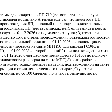
темы для лекарств по ПП 719 (т.е. все вступило в силу и
ектировали нормально.А теперь еще раз, что меняется в ПП
на происхождения ЛП, и полный цикл подтверждаются только
я российских ЛП (для евразийских нет), если запись в реестр
случае с 01.12.2026 не подходят ля закупок; 3) изменили
еимущество 15% и страна происхождения подтверждается простой
из первоначальной редакции с 01.12.2026 по полном циклу
мости (проверка на сайте МПТ));6) для раздела I СЗЛС в
), а с 01.09.2028 - "второй лишний" (при подтверждении хотя
С c 01.12.2026 будет двойное преимущество 1515% по полному
еживаемости (проверка на сайте МПТ);8) если сработало
кта можно только препарат из серии, подтвержденной на сайте
ации о серии лекарственного препарата;9) указали
 серии, но со 100 баллами, получают преимущество по