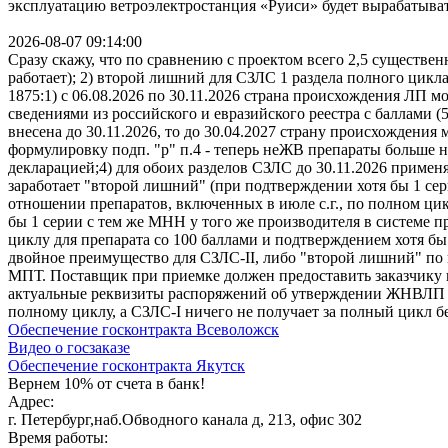
эксплуатацию ветроэлектростанция «Руиси» будет вырабатыват
2026-08-07 09:14:00
Сразу скажу, что по сравнению с проектом всего 2,5 существен
работает); 2) второй лишний для СЗЛС 1 раздела полного цикла
1875:1) с 06.08.2026 по 30.11.2026 страна происхождения ЛП 
сведениями из российского и евразийского реестра с баллами (
внесена до 30.11.2026, то до 30.04.2027 страну происхождения
формулировку подп. "р" п.4 - теперь неЖВ препараты больше н
декларацией;4) для обоих разделов СЗЛС до 30.11.2026 примен
заработает "второй лишний" (при подтверждении хотя бы 1 сер
отношении препаратов, включенных в июле с.г., по полном цик
бы 1 серии с тем же МНН у того же производителя в системе п
циклу для препарата со 100 баллами и подтверждением хотя бы
двойное преимущество для СЗЛС-II, либо "второй лишний" по 
МПТ. Поставщик при приемке должен предоставить заказчику
актуальные реквизиты распоряжений об утверждении ЖНВЛП и
полному циклу, а СЗЛС-I ничего не получает за полный цикл б
Обеспечение госконтракта Всеволожск
Видео о госзаказе
Обеспечение госконтракта Якутск
Вернем 10% от счета в банк!
Адрес:
г. Петербург,наб.Обводного канала д, 213, офис 302
Время работы: