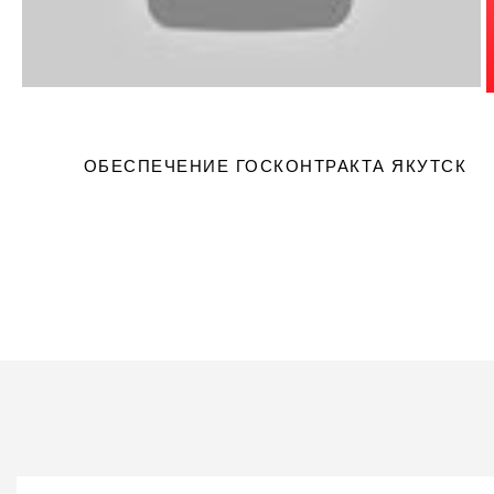
растерянность перед утончённой Жаклин, а спокойная
уверенность женщины, прекрасно знающей себе
цену.Возможно, за этой простой одеждой скрывалась
женщина, которая видела и пережила гораздо больше,
чем многие светские дамы того времени.Иногда
фотография рассказывает совсем не ту историю,
которую мы привыкли в ней видеть.История
ОБЕСПЕЧЕНИЕ ГОСКОНТРАКТА ЯКУТСК
человечества
Вернем 10% от счета 
банк!