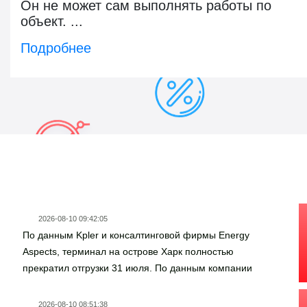
Он не может сам выполнять работы по
объект. ...
Подробнее
Новости госзаказа
2026-08-10 09:42:05
По данным Kpler и консалтинговой фирмы Energy
Aspects, терминал на острове Харк полностью
прекратил отгрузки 31 июля. По данным компании
Windward, спутниковые снимки показывают, что все три
причала терминала Харк пустуют уже долгое время.При
2026-08-10 08:51:38