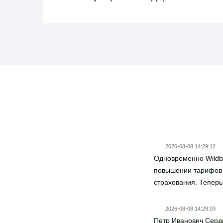
Новости госзаказа
2026-08-08 14:29:12
Одновременно Wildb
повышении тарифов
страхования. Теперь
5,6% стоимости това
категории (против пр
2026-08-08 14:29:03
условия страхования
Петр Иванович Сердю