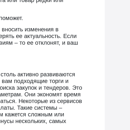
га или товар редки или
поможет.
 вносить изменения в
рять ее актуальность. Если
иям – то ее отклонят, и ваш
 столь активно развиваются
и вам подходящие торги и
иска закупок и тендеров. Это
аметрам. Они экономят время
аться. Некоторые из сервисов
платы. Такие системы –
ам кажется сложным или
нусы нескольких, самых