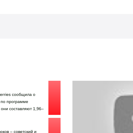
Видео о гос
erries сообщила о
 по программе
 они составляют 1,96–
ра в зависимости от
ежних 1,4–4%). Так как
 не содержат указание,
ков – советский и