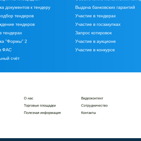
ка документов к тендеру
Выдача банковских гарантий
подбор тендеров
Участие в тендерах
ждение тендеров
Участие в госзакупках
в тендерах
Запрос котировок
ка "Формы" 2
Участие в аукционе
в ФАС
Участие в конкурсе
ьный счёт
О нас
Видеоконтент
Торговые площадки
Сотрудничество
Полезная информация
Контакты