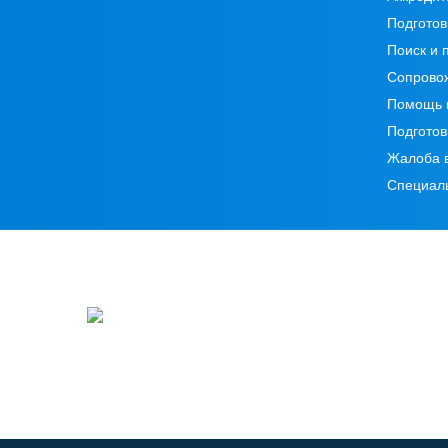
Подготов
Поиск и 
Сопрово
Помощь 
Подготов
Жалоба 
Специал