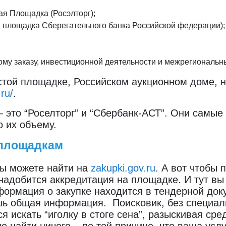
я Площадка (Росэлторг);
площадка Сберегательного банка Российской федерации);
ому заказу, инвестиционной деятельности и межрегиональн
естой площадке, Российском аукционном доме, н
.ru/
.
это “Роселторг” и “Сбербанк-АСТ”. Они самые 
о их объему.
 площадкам
вы можете найти на
zakupki.gov.ru
. А вот чтобы 
онадобится аккредитация на площадке. И тут вы
формация о закупке находится в тендерной доку
шь общая информация. Поисковик, без специаль
ся искать “иголку в стоге сена”, разыскивая ср