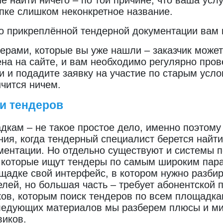
 найти ничего – по той причине, что ваша услу
упке слишком неконкретное название.
по прикреплённой тендерной документации вам 
ерами, которые вы уже нашли – заказчик может
а на сайте, и вам необходимо регулярно прове
 и подадите заявку на участие по старым услов
нчится ничем.
и тендеров
дкам – не такое простое дело, именно поэтому
ния, когда тендерный специалист берется найт
ентации. Но отдельно существуют и системы по
 которые ищут тендеры по самым широким пар
ощадке свой интерфейс, в котором нужно разбир
елей, но большая часть – требует абонентской 
ов, которым поиск тендеров по всем площадк
следующих материалов мы разберем плюсы и ми
виков.