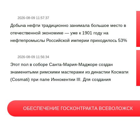
2026-08-09 11:57:37
Добыча нефти традиционно занимала большое место в
отечественной экономике — уже к 1901 году на
нефтепромыслы Российской империи приходилось 53%
мировой добычи. Однако со временем легкодоступные
запасы исчерпывались и к середине ХХ века учёные
2026-08-09 11:56:34
заинтересовались древней девонской нефтью,
Этот пол в соборе Санта-Мария-Маджоре создан
залегающей на глубинах порядка километра.Первый
знаменитыми римскими мастерами из династии Космати
фонтан девонской нефти забил летом 1944 года в
(Cosmati) при папе Иннокентии III. Для создания
Самарской Луке. А спустя год дали промышленный
долговечного и роскошного геометрического узора
объём скважины Северокамского месторождения.
мастера использовали технику сполиации — вторичную
Вопрос о целесообразности добычи был решён
переработку античных римских строительных
практически, обеспечив страну углеводородами в
ОБЕСПЕЧЕНИЕ ГОСКОНТРАКТА ВСЕВОЛОЖСК
материалов (цветного мрамора и порфира из
тяжёлое время послевоенного восстановления.Геологи
разрушенных античных храмов и руин).В XVIII веке (ок.
Северокамского месторождения известны и другими
1740 г.) архитектор Гаэтано Фабрици перестроил
Видео о госзаказе
научными победами — именно они первыми в мире
интерьер собора в пышном стиле барокко, заменив три
применили кустовой метод турбинного бурения,
средневековых нефа одним просторным залом. Строгий