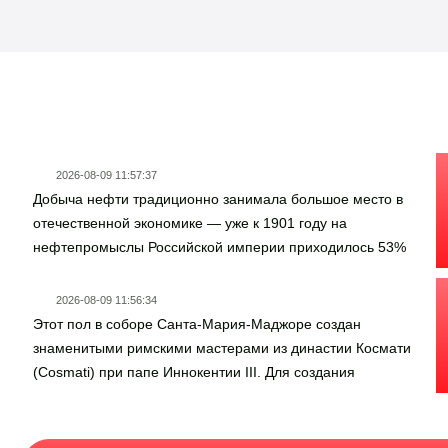
Новости госзаказа
2026-08-09 11:57:37
Добыча нефти традиционно занимала большое место в
отечественной экономике — уже к 1901 году на
нефтепромыслы Российской империи приходилось 53%
мировой добычи. Однако со временем легкодоступные
запасы исчерпывались и к середине ХХ века учёные
2026-08-09 11:56:34
заинтересовались древней девонской нефтью,
Этот пол в соборе Санта-Мария-Маджоре создан
залегающей на глубинах порядка километра.Первый
знаменитыми римскими мастерами из династии Космати
фонтан девонской нефти забил летом 1944 года в
(Cosmati) при папе Иннокентии III. Для создания
Самарской Луке. А спустя год дали промышленный
долговечного и роскошного геометрического узора
объём скважины Северокамского месторождения.
мастера использовали технику сполиации — вторичную
Вопрос о целесообразности добычи был решён
переработку античных римских строительных