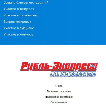
Выдача банковских гарантий
Участие в тендерах
Участие в госзакупках
Запрос котировок
Участие в аукционе
Участие в конкурсе
О нас
Торговые площадки
Полезная информация
Видеоконтент