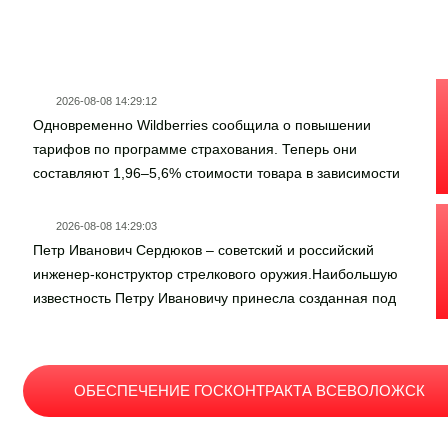
Новости госзаказа
2026-08-08 14:29:12
Одновременно Wildberries сообщила о повышении
тарифов по программе страхования. Теперь они
составляют 1,96–5,6% стоимости товара в зависимости
от категории (против прежних 1,4–4%). Так как условия
страхования не содержат указание, что они покрывают
2026-08-08 14:29:03
товарные остатки на складах, это значит, что гибель или
Петр Иванович Сердюков – советский и российский
утрата таких товаров не является страховым случаем,
инженер-конструктор стрелкового оружия.Наибольшую
констатируют адвокаты, опрошенные «Ведомостями».
известность Петру Ивановичу принесла созданная под
Наиболее продолжительный этап нахождения товара в
его руководством 9-мм снайперская винтовка
логистической цепочке остается без страхового
«Винторез». Сердюков также разработал автомат «Вал»
покрытия, несмотря на расширение программы и
– оружие спецназа для бесшумной и беспламенной
повышение тарифов, отмечает доктор экономики,
ОБЕСПЕЧЕНИЕ ГОСКОНТРАКТА ВСЕВОЛОЖСК
стрельбы на дальностях до 400 метров. Ещё Пётр
советник ректора РГСУ Константин Поздняков.
Иванович участвовал в проекте «Моруж» по созданию
подводного пистолета для ВМФ СССР. Всего же